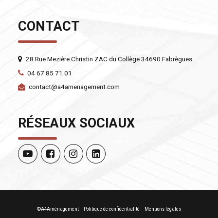
CONTACT
28 Rue Mezière Christin ZAC du Collège 34690 Fabrègues
04 67 85 71 01
contact@a4amenagement.com
RÉSEAUX SOCIAUX
©A4Aménagement –
Politique de confidentialité
–
Mentions légales